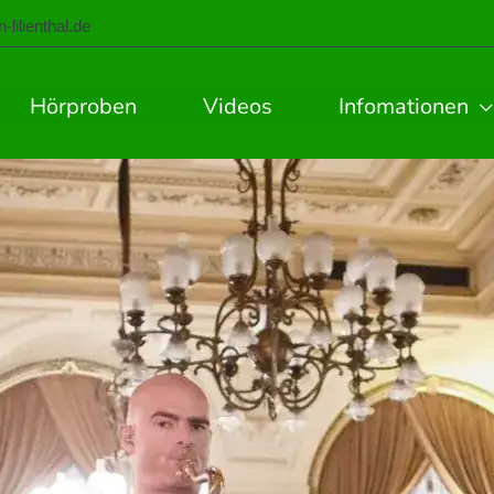
lilienthal.de
Hörproben
Videos
Infomationen