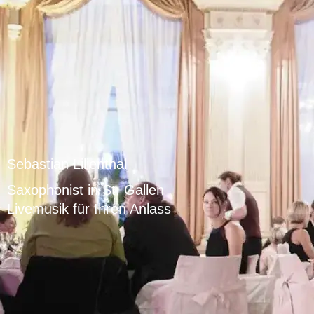
Sebastian Lilienthal
Saxophonist in St. Gallen
Livemusik für Ihren Anlass