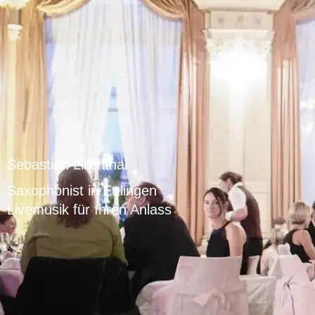
Sebastian Lilienthal
Saxophonist in Ettlingen
Livemusik für Ihren Anlass