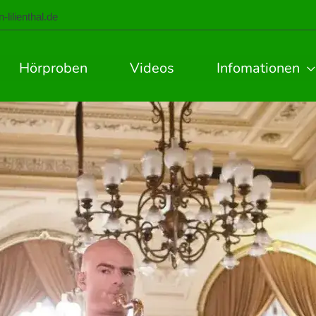
lilienthal.de
Hörproben
Videos
Infomationen