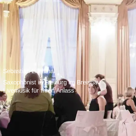
Sebastian Lilienthal
Saxophonist in Freiburg im Breisgau
Livemusik für Ihren Anlass