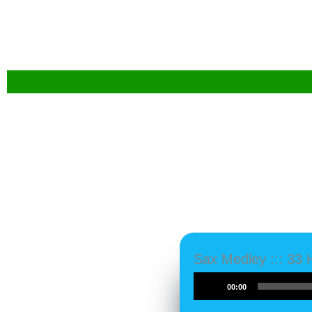
Sax Medley ::: 33 H
Audio-
00:00
Player