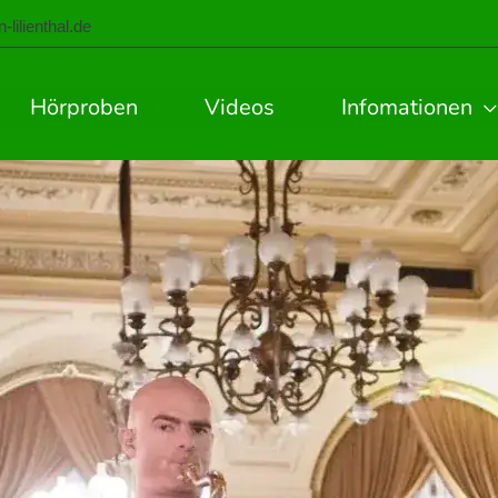
lilienthal.de
Hörproben
Videos
Infomationen