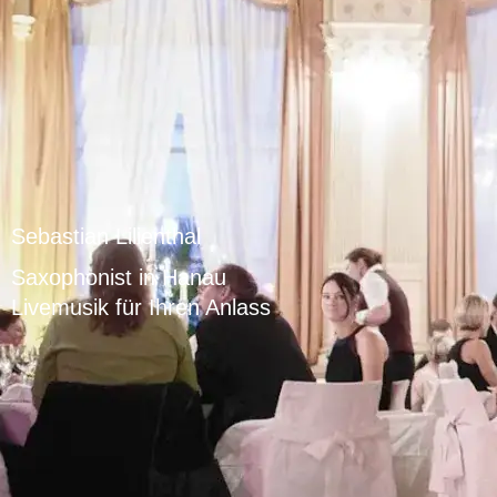
Sebastian Lilienthal
Saxophonist in Hanau
Livemusik für Ihren Anlass