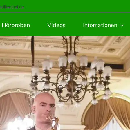
lilienthal.de
Hörproben
Videos
Infomationen