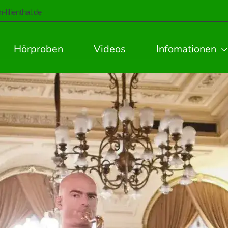
lilienthal.de
Hörproben
Videos
Infomationen