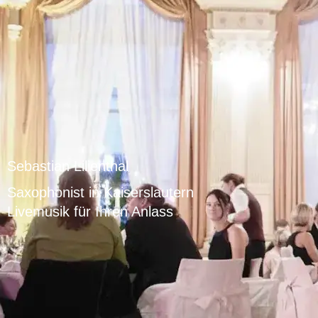
Sebastian Lilienthal
Saxophonist in Kaiserslautern
Livemusik für Ihren Anlass