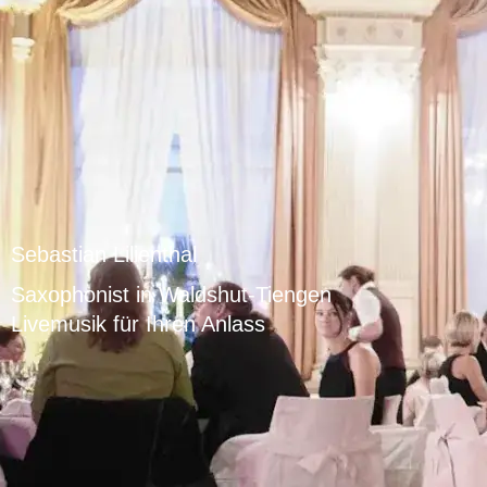
Sebastian Lilienthal
Saxophonist in Waldshut-Tiengen
Livemusik für Ihren Anlass