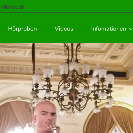
lilienthal.de
Hörproben
Videos
Infomationen