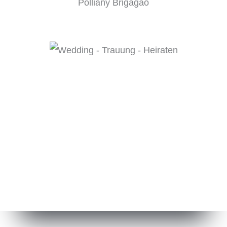
Polliany Brigagão